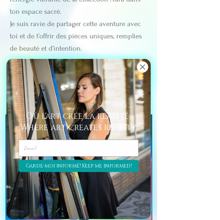
ton espace sacré.
Je suis ravie de partager cette aventure avec
toi et de t’offrir des pièces uniques, remplies
de beauté et d’intention.
✨ Prêt.e à accueillir l’énergie de
l’Aura chez toi ?
Découvre
maintenant les tirages en édition limitée!
Où l'art crée la réalité
Where art creates reality
Garde-moi informé! Keep me informed!