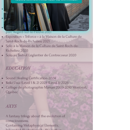
Duo « L'Amour de l'Art » à la Galerie du Parc Royal,
Sorel-Tracy septembre 2023
Exposition grand format « La musique en photo », à la
Maison des gouverneurs
2022-2023
Exposition grand format « Les beautés de l’hiver », au
parc Regard-sur-le-Fleuve 2021
Exposition « Triforce » à la Maison de la Culture de
Saint-Roch-de-Richelieu 2021
Solo à la Maison de la Culture de Saint-Roch-de-
Richelieu 2020
Solo au Bistrot Léglantier de Contrecoeur 2020
EDUCATION
Sound Healing Certification 2024
Reiki Usui (Level 1 & 2) 2023 (Level 3) 2026
Collège de photographie Marsan
2009-2010
Montréal,
Québec
AXYS
A fantasy trilogy about the evolution of
consciousness.
Containing Metaphysical Elements.