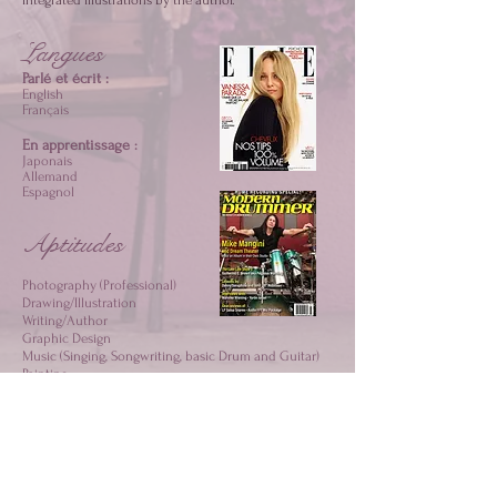
Integrated Illustrations by the author.
Langues
Parlé et écrit :
English
Français
En apprentissage
:
Japonais
Allemand
Espagnol
Aptitudes
Photography (Professional)
Drawing/Illustration
Writing/Author
Graphic Design
Music (Singing, Songwriting, basic Drum and Guitar)
Painting
Modeling
Crocheting