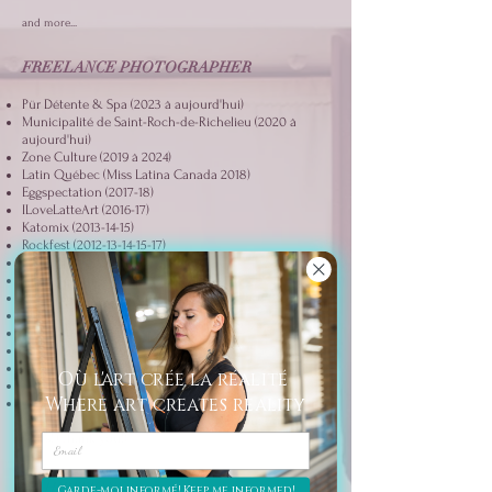
and more...
FREELANCE PHOTOGRAPHER
Pür Détente & Spa (2023 à aujourd'hui)
Municipalité de Saint-Roch-de-Richelieu (2020 à
aujourd'hui)
Zone Culture (2019 à 2024)
Latin Québec (Miss Latina Canada 2018)
Eggspectation (2017-18)
ILoveLatteArt (2016-17)
Katomix
(2013-14-15)
Rockfest
(2012-13-14-15-17)
Drum Fest (2009-12)
Ultimate Drum Camp
(2011-12-13-15-17)
Jam Industries (2009 à 2015)
Optilase Canada (2008 à 2018)
Miss Canada (2010)
Miss Latina (2009-10)
Foto Plus (2009-10)
Où l'art crée la réalité
Studio T (Thrace)
(2009-10-12)
Where art creates reality
And many more fascinating artists, models, musicians
and friends whom I've worked with throughout the
years! (Thank you!)
EXHIBITIONS
Garde-moi informé! Keep me informed!