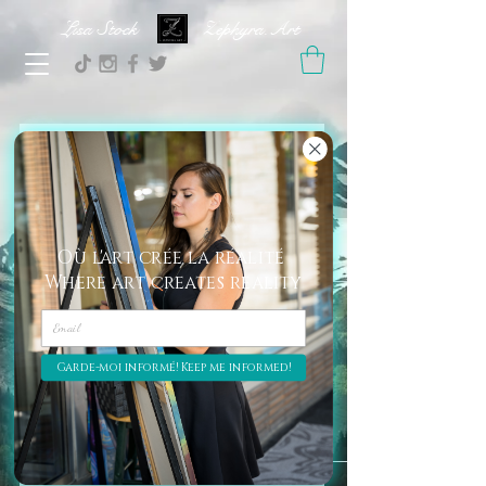
Lisa Stock Zephyra.Art
My Cart | Mon Panier
Où l'art crée la réalité
Where art creates reality
Garde-moi informé! Keep me informed!