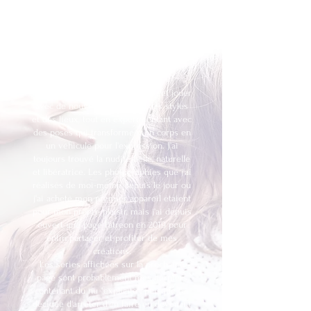
Secret Photosets
AUTOPORTRAITS NSFW DE 2010
À
2020
J'adore être mon propre modèle et jouer
avec de nouveaux concepts, des styles
et des lieux, tout en expérimentant avec
des poses qui transforme mon corps en
un véhicule pour l'expression. J'ai
toujours trouvé la nudité belle, naturelle
et libératrice. Les photographies que j'ai
réalisés de moi-même depuis le jour où
j'ai acheté mon premier appareil étaient
pour mon propre plaisir, mais j'ai depuis
ouvert une page Patreon en 2019 pour
enfin partager et profiter de mes
créations.
Les séries affichées sur la prochaine
page sont probablement mes derniers
contenant du nu "explicite", puisque j'ai
décidée d'arrêter d'en faire en devenant