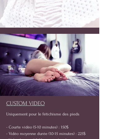
maman en 2020.
Si vous ne voulez pas de nudité, visitez
mon
site d'artiste!
CUSTOM VIDEO
Uniquement pour le fétichisme des pieds
- Courte vidéo (5-10 minutes) : 150$
- Vidéo moyenne durée (10-15 minutes) : 225$